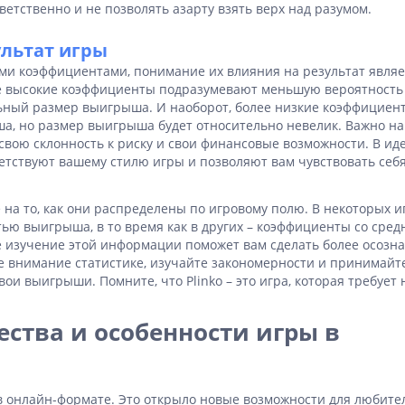
ветственно и не позволять азарту взять верх над разумом.
льтат игры
ными коэффициентами, понимание их влияния на результат являе
е высокие коэффициенты подразумевают меньшую вероятность
ьный размер выигрыша. И наоборот, более низкие коэффициен
а, но размер выигрыша будет относительно невелик. Важно н
свою склонность к риску и свои финансовые возможности. В иде
етствуют вашему стилю игры и позволяют вам чувствовать себ
на то, как они распределены по игровому полю. В некоторых и
ю выигрыша, в то время как в других – коэффициенты со сред
 изучение этой информации поможет вам сделать более осозн
е внимание статистике, изучайте закономерности и принимайт
и выигрыши. Помните, что Plinko – это игра, которая требует 
ства и особенности игры в
и в онлайн-формате. Это открыло новые возможности для любите