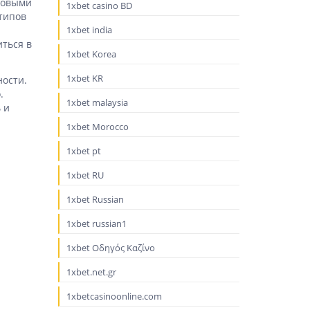
ровыми
1xbet casino BD
типов
1xbet india
иться в
1xbet Korea
1xbet KR
ности.
.
1xbet malaysia
 и
1xbet Morocco
1xbet pt
1xbet RU
1xbet Russian
1xbet russian1
1xbet Οδηγός Καζίνο
1xbet.net.gr
1xbetcasinoonline.com