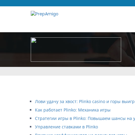
Лови удачу за хвост: Plinko casino и горы вы
Как работает Plinko: Механика игры
Стратегии игры в Plinko: Повышаем шансы на 
Управление ставками в Plinko