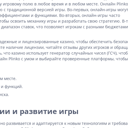
у игровому полю в любое время и в любом месте. Онлайн Plinko
 с традиционной версией игры. Во-первых, онлайн-игры могу
эффициентами и функциями. Во-вторых, онлайн-игры часто
тобы освоить механику игры и разработать свою стратегию. В-т
диапазон ставок, что позволяет игрокам с разными бюджетами
 надежные и лицензированные казино, чтобы обеспечить безопа
йте наличие лицензии, читайте отзывы других игроков и обращ
, что казино использует генератор случайных чисел (ГСЧ), что
лайн Plinko с умом и выбирайте проверенные платформы, чтобы
м месте.
и функций.
иска.
ции и развитие игры
оянно развивается и адаптируется к новым технологиям и требов