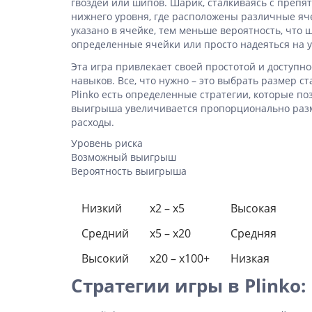
гвоздей или шипов. Шарик, сталкиваясь с препят
нижнего уровня, где расположены различные яч
указано в ячейке, тем меньше вероятность, что 
определенные ячейки или просто надеяться на у
Эта игра привлекает своей простотой и доступн
навыков. Все, что нужно – это выбрать размер с
Plinko есть определенные стратегии, которые п
выигрыша увеличивается пропорционально разме
расходы.
Уровень риска
Возможный выигрыш
Вероятность выигрыша
Низкий
x2 – x5
Высокая
Средний
x5 – x20
Средняя
Высокий
x20 – x100+
Низкая
Стратегии игры в Plinko