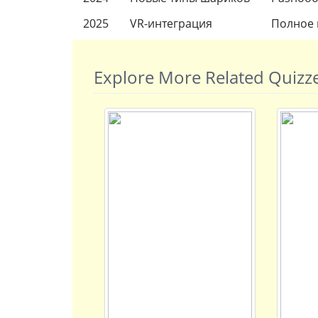
2025
VR-интеграция
Полное 
Explore More Related Quizz