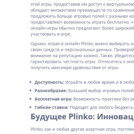
этой игры, предоставив им доступ к виртуальном
обладает множеством преимуществ по сравнению
предложить больше игровых полей с разными ко
предоставляют возможность играть бесплатно, ч
онлайн-игры обычно предлагают более широкий 
участвовать в игре.
Однако, играя в онлайн Plinko, важно выбирать
своих средств и персональных данных. Проверя
внимание на репутацию казино. Также, убедитесь
гарантировать честность игры. Относитесь к он
получить максимум удовольствия от игры.
Доступность:
Играйте в любое время и в любо
Разнообразие:
Больший выбор игровых полей 
Бесплатная игра:
Возможность практики без р
Гибкие ставки:
Подходят для любого бюджета.
Будущее Plinko: Иннова
Plinko, как и любая другая азартная игра, пост