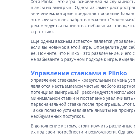
Хотя Plinko – это игра, основанная на случайнос
шансы на выигрыш. Одной из самых распростра
значением, которые предлагают хороший балан
этом случае, шанс забрать несколько “маленьких
рекомендуется начинать с небольших ставок, чт
стратегию.
Еще одним важным аспектом является управлени
если вы новичок в этой игре. Определите для с
ее. Помните, что Plinko – это развлечение, и ег
не забывайте о разумном подходе к игре, выдел
Управление ставками в Plinko
Управление ставками – краеугольный камень ус
являются неотъемлемой частью любого азартно
потенциал выигрышей, рекомендуется использов
минимальной ставки и постепенно увеличивать е
первоначальной ставке после проигрыша. Этот м
Также полезно устанавливать лимиты на проигр
необдуманных поступков.
В дополнение к этому, стоит изучить различные
их под свои потребности и возможности. Однако 