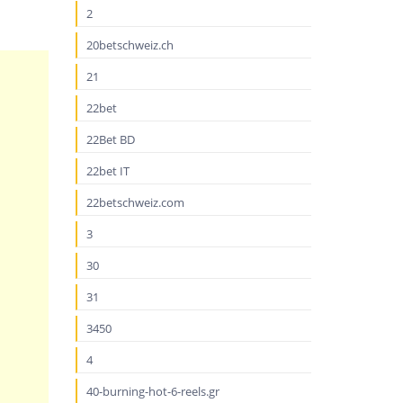
2
20betschweiz.ch
21
22bet
22Bet BD
22bet IT
22betschweiz.com
3
30
31
3450
4
40-burning-hot-6-reels.gr