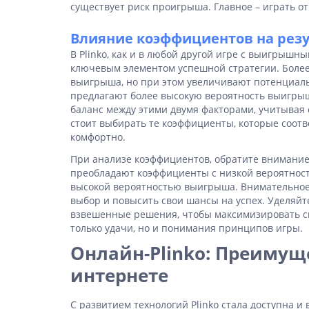
существует риск проигрыша. Главное – играть от
Влияние коэффициентов на резу
В Plinko, как и в любой другой игре с выигрыш
ключевым элементом успешной стратегии. Боле
выигрыша, но при этом увеличивают потенциал
предлагают более высокую вероятность выигрыш
баланс между этими двумя факторами, учитывая 
стоит выбирать те коэффициенты, которые соотв
комфортно.
При анализе коэффициентов, обратите внимание 
преобладают коэффициенты с низкой вероятность
высокой вероятностью выигрыша. Внимательное
выбор и повысить свои шансы на успех. Уделяйт
взвешенные решения, чтобы максимизировать сво
только удачи, но и понимания принципов игры.
Онлайн-Plinko: Преимуще
интернете
С развитием технологий Plinko стала доступна 