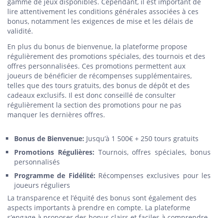
gamme de jeux disponibles. Cependant, il est important de
lire attentivement les conditions générales associées à ces
bonus, notamment les exigences de mise et les délais de
validité.
En plus du bonus de bienvenue, la plateforme propose
régulièrement des promotions spéciales, des tournois et des
offres personnalisées. Ces promotions permettent aux
joueurs de bénéficier de récompenses supplémentaires,
telles que des tours gratuits, des bonus de dépôt et des
cadeaux exclusifs. Il est donc conseillé de consulter
régulièrement la section des promotions pour ne pas
manquer les dernières offres.
Bonus de Bienvenue:
Jusqu’à 1 500€ + 250 tours gratuits
Promotions Régulières:
Tournois, offres spéciales, bonus
personnalisés
Programme de Fidélité:
Récompenses exclusives pour les
joueurs réguliers
La transparence et l’équité des bonus sont également des
aspects importants à prendre en compte. La plateforme
s’engage à proposer des bonus clairs et faciles à comprendre,