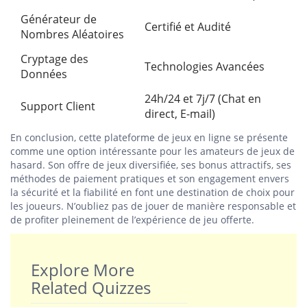
Générateur de
Certifié et Audité
Nombres Aléatoires
Cryptage des
Technologies Avancées
Données
24h/24 et 7j/7 (Chat en
Support Client
direct, E-mail)
En conclusion, cette plateforme de jeux en ligne se présente
comme une option intéressante pour les amateurs de jeux de
hasard. Son offre de jeux diversifiée, ses bonus attractifs, ses
méthodes de paiement pratiques et son engagement envers
la sécurité et la fiabilité en font une destination de choix pour
les joueurs. N’oubliez pas de jouer de manière responsable et
de profiter pleinement de l’expérience de jeu offerte.
Explore More
Related Quizzes