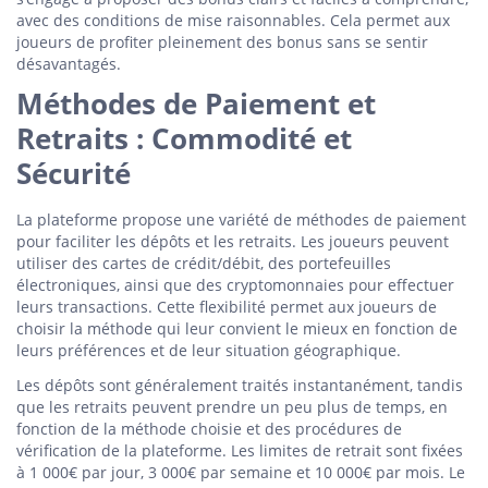
avec des conditions de mise raisonnables. Cela permet aux
joueurs de profiter pleinement des bonus sans se sentir
désavantagés.
Méthodes de Paiement et
Retraits : Commodité et
Sécurité
La plateforme propose une variété de méthodes de paiement
pour faciliter les dépôts et les retraits. Les joueurs peuvent
utiliser des cartes de crédit/débit, des portefeuilles
électroniques, ainsi que des cryptomonnaies pour effectuer
leurs transactions. Cette flexibilité permet aux joueurs de
choisir la méthode qui leur convient le mieux en fonction de
leurs préférences et de leur situation géographique.
Les dépôts sont généralement traités instantanément, tandis
que les retraits peuvent prendre un peu plus de temps, en
fonction de la méthode choisie et des procédures de
vérification de la plateforme. Les limites de retrait sont fixées
à 1 000€ par jour, 3 000€ par semaine et 10 000€ par mois. Le