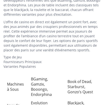
développeurs renommés tels que BGaming, Gamzix, Booongo
et Endorphina. Les jeux de table incluent des classiques tels
que le blackjack, la roulette et le baccarat, chacun offrant
différentes variantes pour plus d’excitation.
L’offre de casino en direct est également un point fort, avec
des jeux animés par des croupiers professionnels en temps
réel. Cette expérience immersive permet aux joueurs de
profiter de l’ambiance d’un casino terrestre tout en jouant
depuis le confort de leur foyer. Les options de paris sportifs
sont également disponibles, permettant aux utilisateurs de
placer des paris sur une variété d’événements sportifs.
Type de Jeu
Fournisseurs Principaux
Variantes Populaires
BGaming,
Book of Dead,
Machines
Gamzix,
Starburst,
à Sous
Booongo,
Gonzo’s Quest
Endorphina
Evolution
Blackjack,