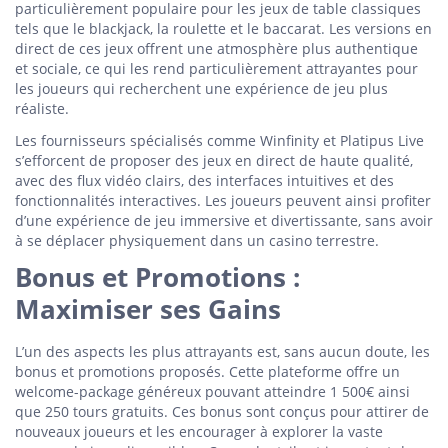
particulièrement populaire pour les jeux de table classiques
tels que le blackjack, la roulette et le baccarat. Les versions en
direct de ces jeux offrent une atmosphère plus authentique
et sociale, ce qui les rend particulièrement attrayantes pour
les joueurs qui recherchent une expérience de jeu plus
réaliste.
Les fournisseurs spécialisés comme Winfinity et Platipus Live
s’efforcent de proposer des jeux en direct de haute qualité,
avec des flux vidéo clairs, des interfaces intuitives et des
fonctionnalités interactives. Les joueurs peuvent ainsi profiter
d’une expérience de jeu immersive et divertissante, sans avoir
à se déplacer physiquement dans un casino terrestre.
Bonus et Promotions :
Maximiser ses Gains
L’un des aspects les plus attrayants est, sans aucun doute, les
bonus et promotions proposés. Cette plateforme offre un
welcome-package généreux pouvant atteindre 1 500€ ainsi
que 250 tours gratuits. Ces bonus sont conçus pour attirer de
nouveaux joueurs et les encourager à explorer la vaste