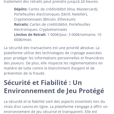
traitement des retraits peut prendre jusqu’à 24 heures.
Dépôts:
Cartes de crédit/débit (Visa, Mastercard),
Portefeuilles électroniques (Skrill, Neteller),
Cryptomonnaies (Bitcoin, Ethereum)
Retraits:
Cartes de crédit/débit, Portefeuilles
électroniques, Cryptomonnaies
Limites de Retrait:
1 000€/jour, 3 000€/semaine, 10
000€/mois
La sécurité des transactions est une priorité absolue. La
plateforme utilise des technologies de cryptage avancées
pour protéger les informations personnelles et financières
des joueurs. De plus, elle respecte les réglementations en
matière de lutte contre le blanchiment d’argent et de
prévention de la fraude.
Sécurité et Fiabilité : Un
Environnement de Jeu Protégé
La sécurité et la fiabilité sont des aspects essentiels lors du
choix d’un casino en ligne. La plateforme s’engage à offrir un
environnement de jeu sécurisé et transparent. Elle est