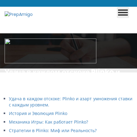
Удача в каждом отскоке Plinko и
азарт умножения ставки с каждым
уровнем.
Удача в каждом отскоке: Plinko и азарт умножения ставки
с каждым уровнем.
История и Эволюция Plinko
Механика Игры: Как работает Plinko?
Стратегии в Plinko: Миф или Реальность?