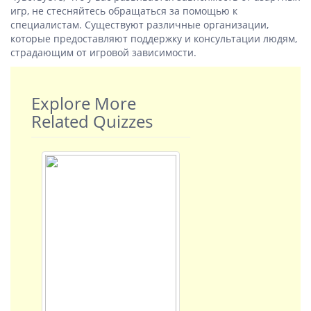
игр, не стесняйтесь обращаться за помощью к
специалистам. Существуют различные организации,
которые предоставляют поддержку и консультации людям,
страдающим от игровой зависимости.
Explore More
Related Quizzes