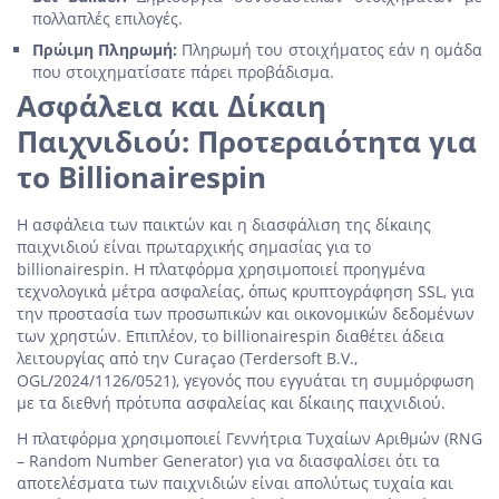
πολλαπλές επιλογές.
Πρώιμη Πληρωμή:
Πληρωμή του στοιχήματος εάν η ομάδα
που στοιχηματίσατε πάρει προβάδισμα.
Ασφάλεια και Δίκαιη
Παιχνιδιού: Προτεραιότητα για
το Billionairespin
Η ασφάλεια των παικτών και η διασφάλιση της δίκαιης
παιχνιδιού είναι πρωταρχικής σημασίας για το
billionairespin. Η πλατφόρμα χρησιμοποιεί προηγμένα
τεχνολογικά μέτρα ασφαλείας, όπως κρυπτογράφηση SSL, για
την προστασία των προσωπικών και οικονομικών δεδομένων
των χρηστών. Επιπλέον, το billionairespin διαθέτει άδεια
λειτουργίας από την Curaçao (Terdersoft B.V.,
OGL/2024/1126/0521), γεγονός που εγγυάται τη συμμόρφωση
με τα διεθνή πρότυπα ασφαλείας και δίκαιης παιχνιδιού.
Η πλατφόρμα χρησιμοποιεί Γεννήτρια Τυχαίων Αριθμών (RNG
– Random Number Generator) για να διασφαλίσει ότι τα
αποτελέσματα των παιχνιδιών είναι απολύτως τυχαία και