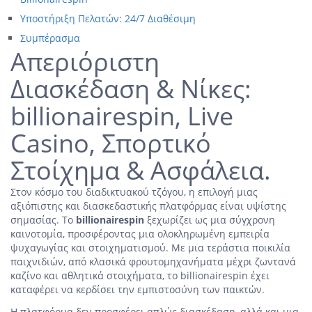
Υποστήριξη Πελατών: 24/7 Διαθέσιμη
Συμπέρασμα
Απεριόριστη
Διασκέδαση & Νίκες:
billionairespin, Live
Casino, Σπορτικό
Στοίχημα & Ασφάλεια.
Στον κόσμο του διαδικτυακού τζόγου, η επιλογή μιας
αξιόπιστης και διασκεδαστικής πλατφόρμας είναι υψίστης
σημασίας. Το
billionairespin
ξεχωρίζει ως μια σύγχρονη
καινοτομία, προσφέροντας μια ολοκληρωμένη εμπειρία
ψυχαγωγίας και στοιχηματισμού. Με μια τεράστια ποικιλία
παιχνιδιών, από κλασικά φρουτομηχανήματα μέχρι ζωντανά
καζίνο και αθλητικά στοιχήματα, το billionairespin έχει
καταφέρει να κερδίσει την εμπιστοσύνη των παικτών.
Η πλατφόρμα δεν προσφέρει απλώς διασκέδαση, αλλά και μια