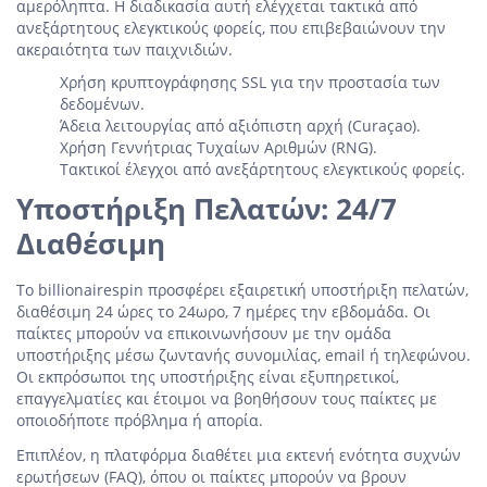
αμερόληπτα. Η διαδικασία αυτή ελέγχεται τακτικά από
ανεξάρτητους ελεγκτικούς φορείς, που επιβεβαιώνουν την
ακεραιότητα των παιχνιδιών.
Χρήση κρυπτογράφησης SSL για την προστασία των
δεδομένων.
Άδεια λειτουργίας από αξιόπιστη αρχή (Curaçao).
Χρήση Γεννήτριας Τυχαίων Αριθμών (RNG).
Τακτικοί έλεγχοι από ανεξάρτητους ελεγκτικούς φορείς.
Υποστήριξη Πελατών: 24/7
Διαθέσιμη
Το billionairespin προσφέρει εξαιρετική υποστήριξη πελατών,
διαθέσιμη 24 ώρες το 24ωρο, 7 ημέρες την εβδομάδα. Οι
παίκτες μπορούν να επικοινωνήσουν με την ομάδα
υποστήριξης μέσω ζωντανής συνομιλίας, email ή τηλεφώνου.
Οι εκπρόσωποι της υποστήριξης είναι εξυπηρετικοί,
επαγγελματίες και έτοιμοι να βοηθήσουν τους παίκτες με
οποιοδήποτε πρόβλημα ή απορία.
Επιπλέον, η πλατφόρμα διαθέτει μια εκτενή ενότητα συχνών
ερωτήσεων (FAQ), όπου οι παίκτες μπορούν να βρουν