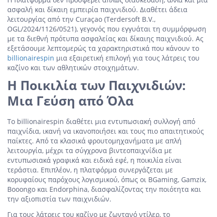
ασφαλή και δίκαιη εμπειρία παιχνιδιού. Διαθέτει άδεια
λειτουργίας από την Curaçao (Terdersoft B.V.,
OGL/2024/1126/0521), γεγονός που εγγυάται τη συμμόρφωση
με τα διεθνή πρότυπα ασφαλείας και δίκαιης παιχνιδιού. Ας
εξετάσουμε λεπτομερώς τα χαρακτηριστικά που κάνουν το
billionairespin
μια εξαιρετική επιλογή για τους λάτρεις του
καζίνο και των αθλητικών στοιχημάτων.
Η Ποικιλία των Παιχνιδιών:
Μια Γεύση από Όλα
Το billionairespin διαθέτει μια εντυπωσιακή συλλογή από
παιχνίδια, ικανή να ικανοποιήσει και τους πιο απαιτητικούς
παίκτες. Από τα κλασικά φρουτομηχανήματα με απλή
λειτουργία, μέχρι τα σύγχρονα βιντεοπαιχνίδια με
εντυπωσιακά γραφικά και ειδικά εφέ, η ποικιλία είναι
τεράστια. Επιπλέον, η πλατφόρμα συνεργάζεται με
κορυφαίους παρόχους λογισμικού, όπως οι BGaming, Gamzix,
Booongo και Endorphina, διασφαλίζοντας την ποιότητα και
την αξιοπιστία των παιχνιδιών.
Για τους λάτρεις του καζίνο με ζωντανό ντίλερ, το