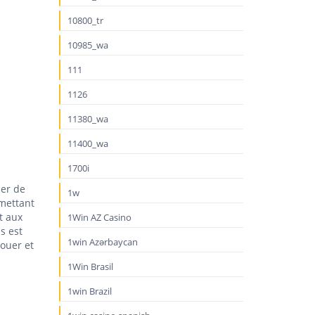
10800_tr
10985_wa
111
1126
11380_wa
11400_wa
1700i
ier de
1w
rmettant
t aux
1Win AZ Casino
s est
1win Azərbaycan
jouer et
1Win Brasil
1win Brazil