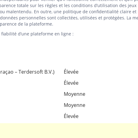
arence totale sur les règles et les conditions d’utilisation des jeux 
 ou malentendu. En outre, une politique de confidentialité claire et
 données personnelles sont collectées, utilisées et protégées. La m
parence de la plateforme.
fiabilité d’une plateforme en ligne :
raçao – Terdersoft B.V.)
Élevée
Élevée
Moyenne
Moyenne
Élevée