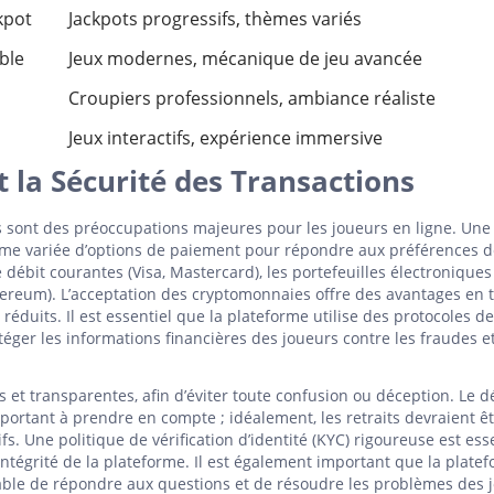
kpot
Jackpots progressifs, thèmes variés
ble
Jeux modernes, mécanique de jeu avancée
Croupiers professionnels, ambiance réaliste
Jeux interactifs, expérience immersive
 la Sécurité des Transactions
res sont des préoccupations majeures pour les joueurs en ligne. Une
mme variée d’options de paiement pour répondre aux préférences d
e débit courantes (Visa, Mastercard), les portefeuilles électroniques (
Ethereum). L’acceptation des cryptomonnaies offre des avantages en
réduits. Il est essentiel que la plateforme utilise des protocoles de
téger les informations financières des joueurs contre les fraudes et
es et transparentes, afin d’éviter toute confusion ou déception. Le d
portant à prendre en compte ; idéalement, les retraits devraient ê
ifs. Une politique de vérification d’identité (KYC) rigoureuse est ess
intégrité de la plateforme. Il est également important que la plate
pable de répondre aux questions et de résoudre les problèmes des 