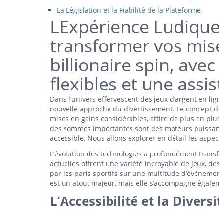
La Législation et la Fiabilité de la Plateforme
LExpérience Ludique
transformer vos mise
billionaire spin, av
flexibles et une assi
Dans l’univers effervescent des jeux d’argent en lig
nouvelle approche du divertissement. Le concept 
mises en gains considérables, attire de plus en plu
des sommes importantes sont des moteurs puissants
accessible. Nous allons explorer en détail les asp
L’évolution des technologies a profondément transf
actuelles offrent une variété incroyable de jeux, d
par les paris sportifs sur une multitude d’événeme
est un atout majeur, mais elle s’accompagne égale
L’Accessibilité et la Divers