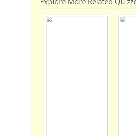
Explore More Related Quizz