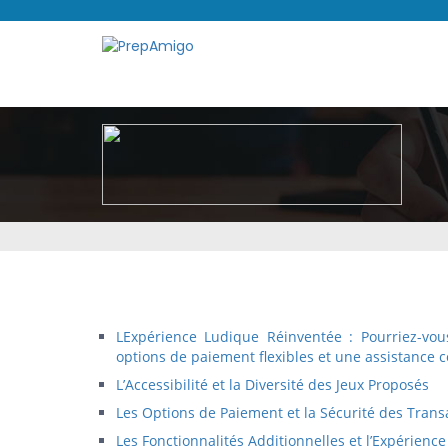
LExpérience Ludique Réinventée : Pourriez-vou
options de paiement flexibles et une assistance c
L’Accessibilité et la Diversité des Jeux Proposés
Les Options de Paiement et la Sécurité des Trans
Les Fonctionnalités Additionnelles et l’Expérience